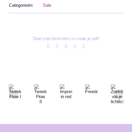
Categorieën:
Sale
Deel mijn berichten zo vaak je wilt!
Facebook
X
LinkedIn
Pinterest
E-
mail
Gerelateerde projecten
Zoektocht
Tweeluik
Impressions
Tweeluik
Freedom
via
Flow
in
Flow
je
I
red
II
lichtlichaam