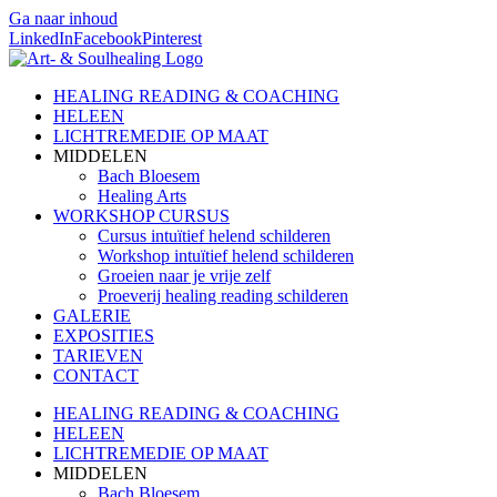
Ga naar inhoud
LinkedIn
Facebook
Pinterest
HEALING READING & COACHING
HELEEN
LICHTREMEDIE OP MAAT
MIDDELEN
Bach Bloesem
Healing Arts
WORKSHOP CURSUS
Cursus intuïtief helend schilderen
Workshop intuïtief helend schilderen
Groeien naar je vrije zelf
Proeverij healing reading schilderen
GALERIE
EXPOSITIES
TARIEVEN
CONTACT
HEALING READING & COACHING
HELEEN
LICHTREMEDIE OP MAAT
MIDDELEN
Bach Bloesem